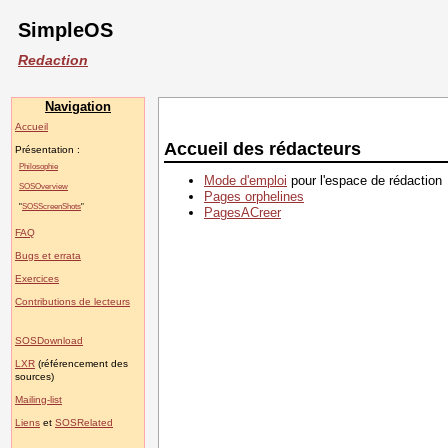
SimpleOS
Redaction
Navigation
Accueil
Accueil des rédacteurs
Présentation :
Philosophie
Mode d'emploi
pour l'espace de rédaction
SOSOverview
Pages orphelines
"
SOSScreenShots
"
PagesACreer
FAQ
Bugs et errata
Exercices
Contributions de lecteurs
SOSDownload
LXR
(référencement des
sources)
Mailing-list
Liens
et
SOSRelated